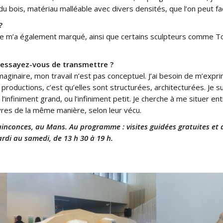
er du bois, matériau malléable avec divers densités, que l’on peut f
?
vure m’a également marqué, ainsi que certains sculpteurs comme To
 essayez-vous de transmettre ?
’imaginaire, mon travail n’est pas conceptuel. J’ai besoin de m’expr
roductions, c’est qu’elles sont structurées, architecturées. Je su
 l’infiniment grand, ou l’infiniment petit. Je cherche à me situer entr
res de la même manière, selon leur vécu.
inconces, au Mans. Au programme : visites guidées gratuites et d
rdi au samedi, de 13 h 30 à 19 h.