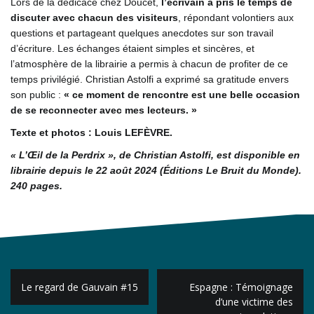
Lors de la dédicace chez Doucet,
l’écrivain a pris le temps de
discuter avec chacun des visiteurs
, répondant volontiers aux
questions et partageant quelques anecdotes sur son travail
d’écriture. Les échanges étaient simples et sincères, et
l’atmosphère de la librairie a permis à chacun de profiter de ce
temps privilégié. Christian Astolfi a exprimé sa gratitude envers
son public :
« ce moment de rencontre est une belle occasion
de se reconnecter avec mes lecteurs. »
Texte et photos : Louis LEFÈVRE.
« L’Œil de la Perdrix », de Christian Astolfi, est disponible en
librairie depuis le 22 août 2024 (Éditions Le Bruit du Monde).
240 pages.
Navigation
Le regard de Gauvain #15
Espagne : Témoignage
de
d’une victime des