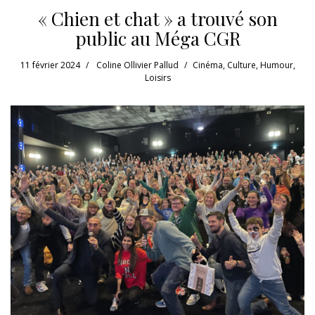
« Chien et chat » a trouvé son
public au Méga CGR
11 février 2024
Coline Ollivier Pallud
Cinéma
,
Culture
,
Humour
,
Loisirs