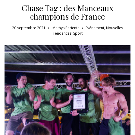
Chase Tag : des Manceaux
champions de France
20 septembre 2021
Mathys Pariente
Evénement
,
Nouvelles
Tendances
,
Sport