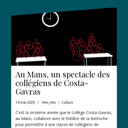
Au Mans, un spectacle des
collégiens de Costa-
Gavras
19 mai 2025
Alex_Alix
Culture
C’est la onzième année que le collège Costa-Gavras,
au Mans, collabore avec le théâtre de la Bertoche
pour permettre à une classe de collégiens de