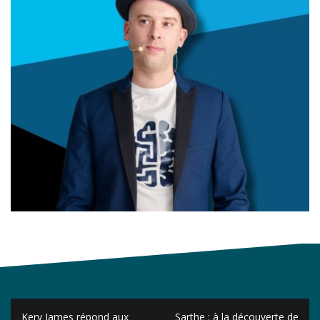
Navigation
Kery James répond aux
Sarthe : à la découverte de