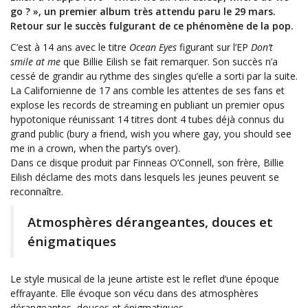
go ? », un premier album très attendu paru le 29 mars.
Retour sur le succès fulgurant de ce phénomène de la pop.
C’est à 14 ans avec le titre
Ocean Eyes
figurant sur l’EP
Don’t
smile at me
que Billie Eilish se fait remarquer. Son succès n’a
cessé de grandir au rythme des singles qu’elle a sorti par la suite.
La Californienne de 17 ans comble les attentes de ses fans et
explose les records de streaming en publiant un premier opus
hypotonique réunissant 14 titres dont 4 tubes déjà connus du
grand public (bury a friend, wish you where gay, you should see
me in a crown, when the party’s over).
Dans ce disque produit par Finneas O’Connell, son frère, Billie
Eilish déclame des mots dans lesquels les jeunes peuvent se
reconnaître.
Atmosphères dérangeantes, douces et
énigmatiques
Le style musical de la jeune artiste est le reflet d’une époque
effrayante. Elle évoque son vécu dans des atmosphères
dérangeantes, douces et énigmatiques.