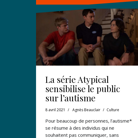
La série Atypical
sensibilise le public
sur l’autisme
8 avril 2021
Agnès Beauclair
Culture
Pour beaucoup de personnes, l’autisme*
se résume à des individus qui ne
souhaitent pas communiquer, sans