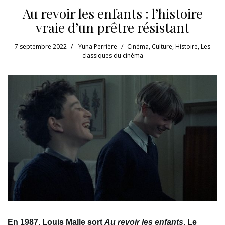
Au revoir les enfants : l’histoire
vraie d’un prêtre résistant
7 septembre 2022
Yuna Perrière
Cinéma
,
Culture
,
Histoire
,
Les
classiques du cinéma
En 1987, Louis Malle sort
Au revoir les enfants
. Le