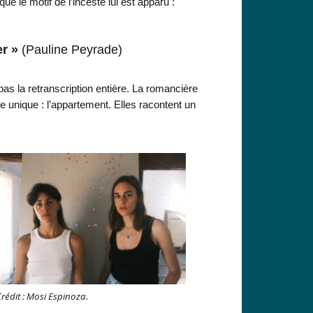
ue le motif de l’inceste lui est apparu :
er »
(Pauline Peyrade)
as la retranscription entière. La romancière
ace unique : l’appartement. Elles racontent un
rédit : Mosi Espinoza.