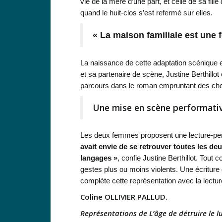
vie de la mère d’une part, et celle de sa fil
quand le huit-clos s’est refermé sur elles.
« La maison familiale est une
La naissance de cette adaptation scénique es
et sa partenaire de scène, Justine Berthillot 
parcours dans le roman empruntant des che
Une mise en scène performati
Les deux femmes proposent une lecture-perf
avait envie de se retrouver toutes les de
langages »
, confie Justine Berthillot. Tout
gestes plus ou moins violents. Une écriture
complète cette représentation avec la lect
Coline OLLIVIER PALLUD.
Représentations de L’âge de détruire le lu