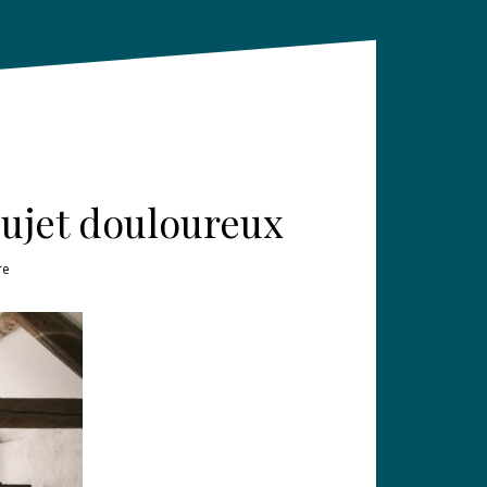
sujet douloureux
re