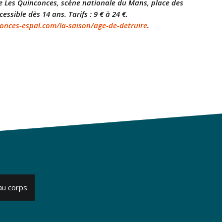
re Les Quinconces, scène nationale du Mans, place des
ssible dès 14 ans. Tarifs : 9 € à 24 €.
onces-espal.com/la-saison/age-de-detruire
.
au corps