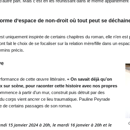
le d’autre part. Mais c’est en les réunissant dans le même appartement q
 forme d’espace de non-droit où tout peut se déchain
t uniquement inspirée de certains chapitres du roman, elle n’en est p
ont fait le choix de se focaliser sur la relation mère/fille dans un esp
mins précis.
ve
ormance de cette œuvre littéraire.
« On savait déjà qu’on
ux sur scène, pour raconter cette histoire avec nos propres
 commence à partir d’un mur, construit puis détruit par des
 du corps vient ancrer ce lieu traumatique. Pauline Peyrade
ure de certains passages de son roman.
C
ndi 15 janvier 2024 à 20h, le mardi 16 janvier à 20h et le