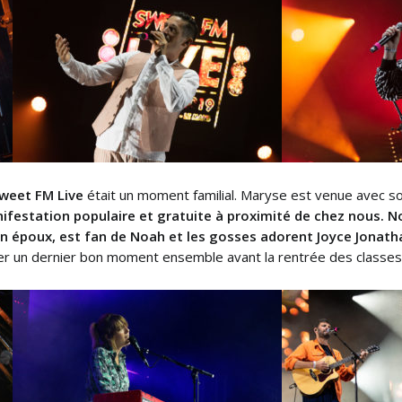
weet FM Live
était un moment familial. Maryse est venue avec so
nifestation populaire et gratuite à proximité de chez nous. 
n époux, est fan de Noah et les gosses adorent Joyce Jonath
ger un dernier bon moment ensemble avant la rentrée des classes