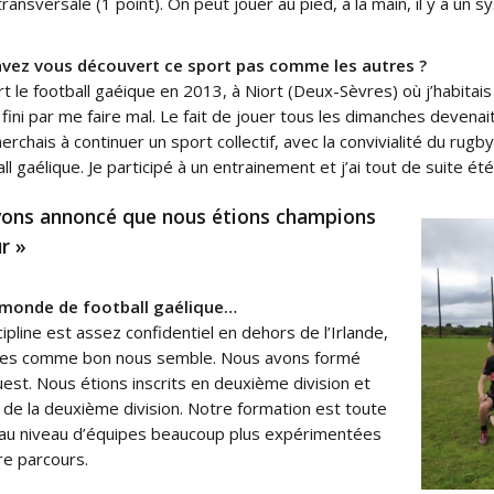
transversale (1 point). On peut jouer au pied, à la main, il y a u
ez vous découvert ce sport pas comme les autres ?
rt le football gaéique en 2013, à Niort (Deux-Sèvres) où j’habitais
i fini par me faire mal. Le fait de jouer tous les dimanches deven
cherchais à continuer un sport collectif, avec la convivialité du rug
all gaélique. Je participé à un entrainement et j’ai tout de suite ét
ons annoncé que nous étions champions
r »
 monde de football gaélique…
pline est assez confidentiel en dehors de l’Irlande,
ipes comme bon nous semble. Nous avons formé
st. Nous étions inscrits en deuxième division et
de la deuxième division. Notre formation est toute
r au niveau d’équipes beaucoup plus expérimentées
re parcours.