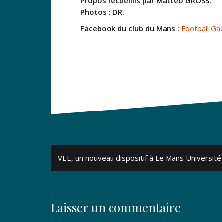
Propos recueillis par Mattéo GROSS.
Photos : DR.
Facebook du club du Mans :
Football Ga
Navigation
VEE, un nouveau dispositif à Le Mans Université
de
l’article
Laisser un commentaire