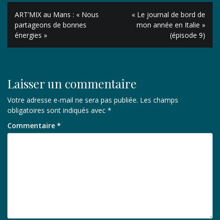
Navigation
ART’MIX au Mans : « Nous
« Le journal de bord de
de
partageons de bonnes
mon année en Italie »
énergies »
(épisode 9)
l’article
Laisser un commentaire
Votre adresse e-mail ne sera pas publiée.
Les champs
obligatoires sont indiqués avec
*
Commentaire
*