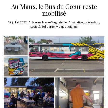
Au Mans, le Bus du Cœur reste
mobilisé
19 juillet 2022
Naomi Marie-Magdeleine
Initiative
,
prévention
,
société
,
Solidarité
,
Vie quotidienne