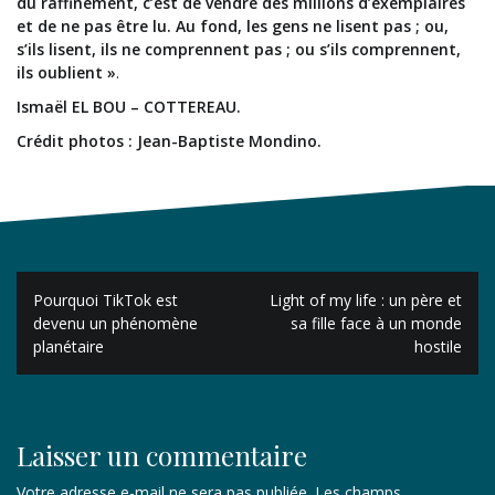
du raffinement, c’est de vendre des millions d’exemplaires
et de ne pas être lu. Au fond, les gens ne lisent pas ; ou,
s’ils lisent, ils ne comprennent pas ; ou s’ils comprennent,
ils oublient »
.
Ismaël EL BOU – COTTEREAU.
Crédit photos : Jean-Baptiste Mondino.
Navigation
Pourquoi TikTok est
Light of my life : un père et
de
devenu un phénomène
sa fille face à un monde
planétaire
hostile
l’article
Laisser un commentaire
Votre adresse e-mail ne sera pas publiée.
Les champs