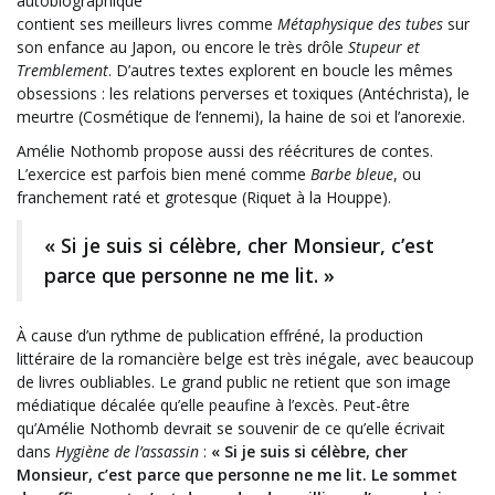
autobiographique
contient ses meilleurs livres comme
Métaphysique des tubes
sur
son enfance au Japon, ou encore le très drôle
Stupeur et
Tremblement
. D’autres textes explorent en boucle les mêmes
obsessions : les relations perverses et toxiques (Antéchrista), le
meurtre (Cosmétique de l’ennemi), la haine de soi et l’anorexie.
Amélie Nothomb propose aussi des réécritures de contes.
L’exercice est parfois bien mené comme
Barbe bleue
, ou
franchement raté et grotesque (Riquet à la Houppe).
« Si je suis si célèbre, cher Monsieur, c’est
parce que personne ne me lit. »
À cause d’un rythme de publication effréné, la production
littéraire de la romancière belge est très inégale, avec beaucoup
de livres oubliables. Le grand public ne retient que son image
médiatique décalée qu’elle peaufine à l’excès. Peut-être
qu’Amélie Nothomb devrait se souvenir de ce qu’elle écrivait
dans
Hygiène de l’assassin
:
« Si je suis si célèbre, cher
Monsieur, c’est parce que personne ne me lit. Le sommet