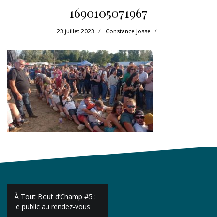
1690105071967
23 juillet 2023
Constance Josse
Navigation
À Tout Bout d’Champ #5 :
de
le public au rendez-vous