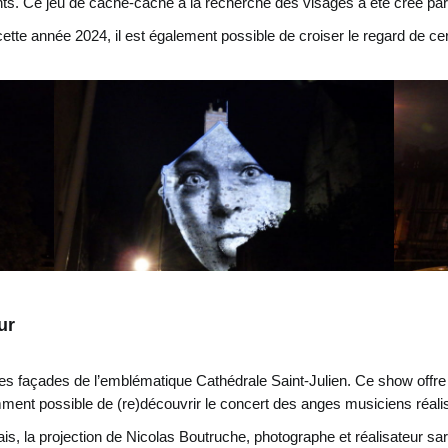
ts. Ce jeu de cache-cache à la recherche des visages a été crée par l
tte année 2024, il est également possible de croiser le regard de cer
ur
 les façades de l’emblématique Cathédrale Saint-Julien. Ce show offr
mment possible de (re)découvrir le concert des anges musiciens réalis
quais, la projection de Nicolas Boutruche, photographe et réalisateur