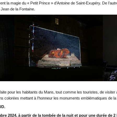
vent la magie du « Petit Prince » d’Antoine de Saint-Exupéry. De l’au
 Jean de la Fontaine.
aite pour les habitants du Mans, tout comme les touristes, de visiter
ns colorées mettant à l’honneur les monuments emblématiques de l
UD.
re 2024, à partir de la tombée de la nuit et pour une durée de 2 