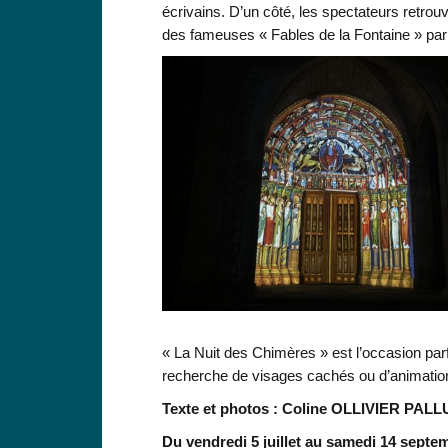
écrivains. D’un côté, les spectateurs retrou
des fameuses « Fables de la Fontaine » par
« La Nuit des Chimères » est l’occasion parf
recherche de visages cachés ou d’animatio
Texte et photos : Coline OLLIVIER PALL
Du vendredi 5 juillet au samedi 14 septemb