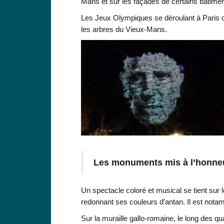
Mans et sur les façades de certains bâtimen
Les Jeux Olympiques se déroulant à Paris ce
les arbres du Vieux-Mans.
Les monuments mis à l’honne
Un spectacle coloré et musical se tient sur
redonnant ses couleurs d’antan. Il est nota
Sur la muraille gallo-romaine, le long des 