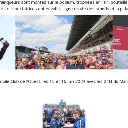
s vainqueurs sont montés sur le podium, trophées en l’air, bouteil
urs et spectatrices ont envahi la ligne droite des stands et la pitl
bile Club de l’Ouest, les 15 et 16 juin 2024 avec les 24H du Man