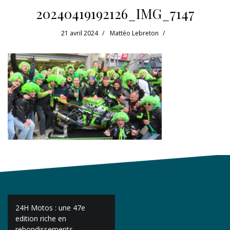
20240419192126_IMG_7147
21 avril 2024
Mattéo Lebreton
Navigation
24H Motos : une 47e
de
edition riche en
rebondissements