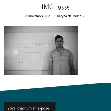
IMG_9335
20 novembre 2023
Karyna Nauholna
Navigation
Zoya Khachumian expose