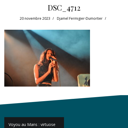
DSC_4712
20 novembre 2023
Djamel Fermigier-Dumortier
Navigation
Voyou au Mans : virtuose