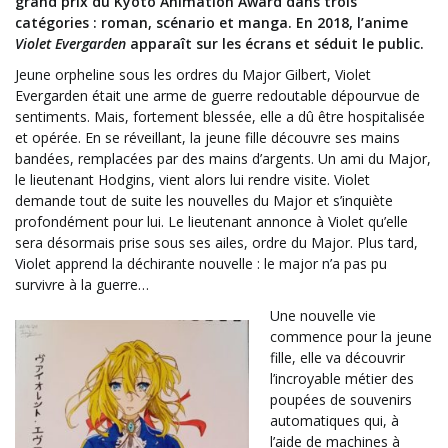
grand prix du Kyoto Animation Award dans trois
catégories : roman, scénario et manga. En 2018, l’anime
Violet Evergarden
apparaît sur les écrans et séduit le public.
Jeune orpheline sous les ordres du Major Gilbert, Violet
Evergarden était une arme de guerre redoutable dépourvue de
sentiments. Mais, fortement blessée, elle a dû être hospitalisée
et opérée. En se réveillant, la jeune fille découvre ses mains
bandées, remplacées par des mains d’argents. Un ami du Major,
le lieutenant Hodgins, vient alors lui rendre visite. Violet
demande tout de suite les nouvelles du Major et s’inquiète
profondément pour lui. Le lieutenant annonce à Violet qu’elle
sera désormais prise sous ses ailes, ordre du Major. Plus tard,
Violet apprend la déchirante nouvelle : le major n’a pas pu
survivre à la guerre…
Une nouvelle vie
commence pour la jeune
fille, elle va découvrir
l’incroyable métier des
poupées de souvenirs
automatiques qui, à
l’aide de machines à