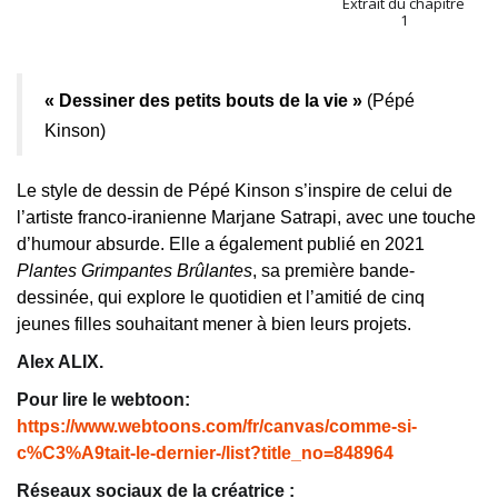
Extrait du chapitre
1
« Dessiner des petits bouts de la vie »
(Pépé
Kinson)
Le style de dessin de Pépé Kinson s’inspire de celui de
l’artiste franco-iranienne Marjane Satrapi, avec une touche
d’humour
absurde
. Elle a également publié en 2021
Plantes Grimpantes Brûlantes
,
sa première bande-
dessinée,
qui explore le quotidien
et l’amitié
de cinq
jeunes filles souhaitant
mener à bien leurs projets
.
Alex ALIX.
Pour lire le webtoon:
https://www.webtoons.com/fr/canvas/comme-si-
c%C3%A9tait-le-dernier-/list?title_no=848964
Réseaux sociaux de la créatrice :