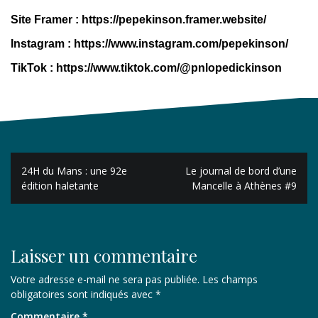
Site
Framer :
https://pepekinson.framer.website/
Instagram :
https://www.instagram.com/pepekinson/
TikTok :
https://www.tiktok.com/@pnlopedickinson
Navigation
24H du Mans : une 92e
Le journal de bord d’une
de
édition haletante
Mancelle à Athènes #9
l’article
Laisser un commentaire
Votre adresse e-mail ne sera pas publiée.
Les champs
obligatoires sont indiqués avec
*
Commentaire
*