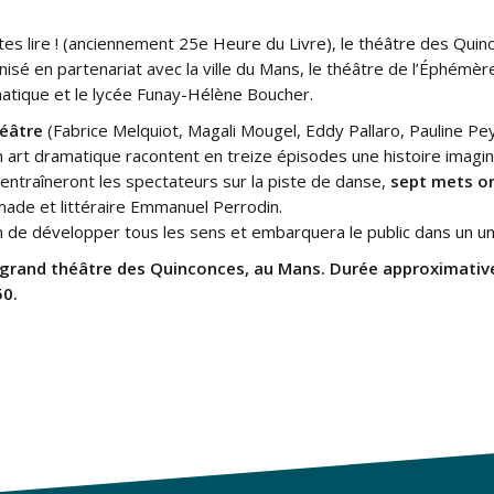
tes lire ! (anciennement 25e Heure du Livre), le théâtre des Quinco
isé en partenariat avec la ville du Mans, le théâtre de l’Éphémère,
amatique et le lycée Funay-Hélène Boucher.
héâtre
(Fabrice Melquiot, Magali Mougel, Eddy Pallaro, Pauline Pe
 art dramatique racontent en treize épisodes une histoire imagin
entraîneront les spectateurs sur la piste de danse,
sept mets or
made et littéraire Emmanuel Perrodin.
n de développer tous les sens et embarquera le public dans un un
grand théâtre des Quinconces, au Mans. Durée approximative :
50.