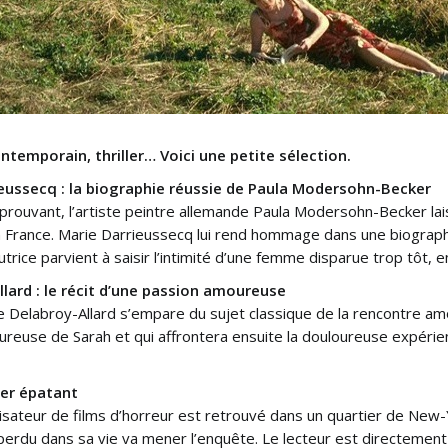
ntemporain, thriller… Voici une petite sélection.
eussecq : la biographie réussie de Paula Modersohn-Becker
ouvant, l’artiste peintre allemande Paula Modersohn-Becker lais
 France. Marie Darrieussecq lui rend hommage dans une biograph
trice parvient à saisir l’intimité d’une femme disparue trop tôt, en
lard : le récit d’une passion amoureuse
 Delabroy-Allard s’empare du sujet classique de la rencontre am
reuse de Sarah et qui affrontera ensuite la douloureuse expérie
ler épatant
lisateur de films d’horreur est retrouvé dans un quartier de New-
u perdu dans sa vie va mener l’enquête. Le lecteur est directemen