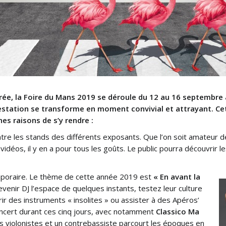
ée, la Foire du Mans 2019 se déroule du 12 au 16 septembre 
station se transforme en moment convivial et attrayant. Cet
es raisons de s’y rendre :
tre les stands des différents exposants. Que l’on soit amateur d
idéos, il y en a pour tous les goûts. Le public pourra découvrir 
emporaire. Le thème de cette année 2019 est
« En avant la
devenir DJ l’espace de quelques instants, testez leur culture
rir des instruments « insolites » ou assister à des Apéros’
ncert durant ces cinq jours, avec notamment
Classico Ma
s violonistes et un contrebassiste parcourt les époques en