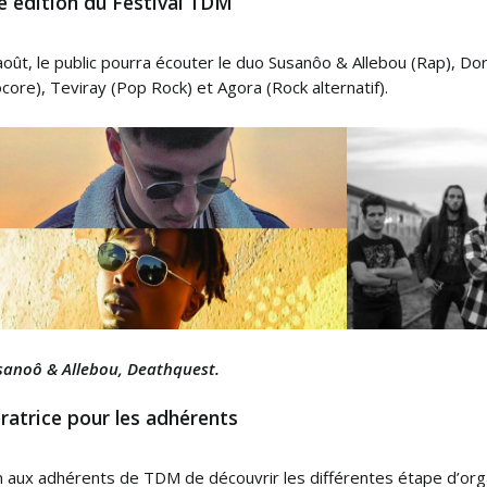
e édition du Festival TDM
oût, le public pourra écouter le duo Susanôo & Allebou (Rap), Do
core), Teviray (Pop Rock) et Agora (Rock alternatif).
usanoô & Allebou, Deathquest.
ratrice pour les adhérents
n aux adhérents de TDM de découvrir les différentes étape d’orga