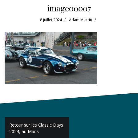
image00007
8 juillet 2024
Adam Mistrin
Navigation
Retour sur les Classic Days
de
2024, au Mans