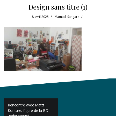
Design sans titre (1)
8 avril 2025
Mamadi Sangare
Navigation
Rencontre avec Mattt
de
Konture, figure de la BD
underground