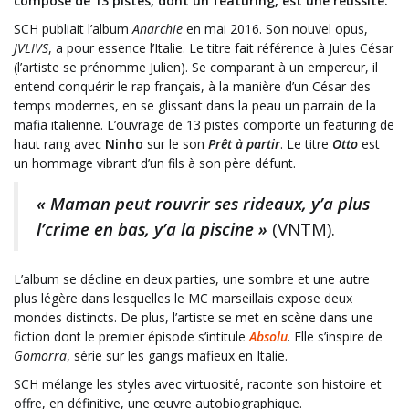
composé de 13 pistes, dont un featuring, est une réussite.
SCH publiait l’album
Anarchie
en mai 2016. Son nouvel opus,
JVLIVS
, a pour essence l’Italie. Le titre fait référence à Jules César
(l’artiste se prénomme Julien). Se comparant à un empereur, il
entend conquérir le rap français, à la manière d’un César des
temps modernes, en se glissant dans la peau un parrain de la
mafia italienne. L’ouvrage de 13 pistes comporte un featuring de
haut rang avec
Ninho
sur le son
Prêt à partir
. Le titre
Otto
est
un hommage vibrant d’un fils à son père défunt.
« Maman peut rouvrir ses rideaux, y’a plus
l’crime en bas, y’a la piscine »
(VNTM).
L’album se décline en deux parties, une sombre et une autre
plus légère dans lesquelles le MC marseillais expose deux
mondes distincts. De plus, l’artiste se met en scène dans une
fiction dont le premier épisode s’intitule
Absolu
. Elle s’inspire de
Gomorra
, série sur les gangs mafieux en Italie.
SCH mélange les styles avec virtuosité, raconte son histoire et
offre, en définitive, une œuvre autobiographique.