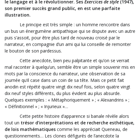
le langage et à le révolutionner. Ses
Exercices de style
(1947),
son premier succès grand public, en est une parfaite
illustration.
Le principe est très simple : un homme rencontre dans
un bus un énergumène antipathique qui se dispute avec un autre
puis s’assoit, pour être plus tard de nouveau croisé par le
narrateur, en compagnie d’un ami qui lui conseille de remonter
le bouton de son pardessus.
Cette anecdote, bien peu palpitante et qu’on se verrait
mal raconter à quelqu’un, semble être un simple souvenir mis en
mots par la conscience du narrateur, une observation de sa
journée qu’il case dans un coin de sa tête. Mais ce petit fait
anodin est répété quatre vingt dix neuf fois, selon quatre vingt
dix neuf styles différents, du plus évident au plus absurde.
Quelques exemples : « Métaphoriquement » ; « Alexandrins » ;
« Définitionnel » ; « Injurieux »…
Cette petite histoire d’apparence si banale révèle alors
tout un
trésor d’interprétations et de recherche esthétique,
de lois mathématiques
comme les appréciait Queneau, de
questionnements… Les clones défigurés de l’anecdote la