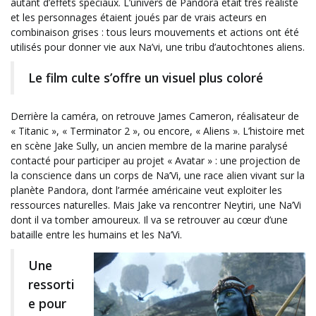
autant d’effets spéciaux. L’univers de Pandora était très réaliste
et les personnages étaient joués par de vrais acteurs en
combinaison grises : tous leurs mouvements et actions ont été
utilisés pour donner vie aux Na’vi, une tribu d’autochtones aliens.
Le film culte s’offre un visuel plus coloré
Derrière la caméra, on retrouve James Cameron, réalisateur de
« Titanic », « Terminator 2 », ou encore, « Aliens ». L’histoire met
en scène Jake Sully, un ancien membre de la marine paralysé
contacté pour participer au projet « Avatar » : une projection de
la conscience dans un corps de Na’Vi, une race alien vivant sur la
planète Pandora, dont l’armée américaine veut exploiter les
ressources naturelles. Mais Jake va rencontrer Neytiri, une Na’Vi
dont il va tomber amoureux. Il va se retrouver au cœur d’une
bataille entre les humains et les Na’Vi.
Une
ressorti
e pour