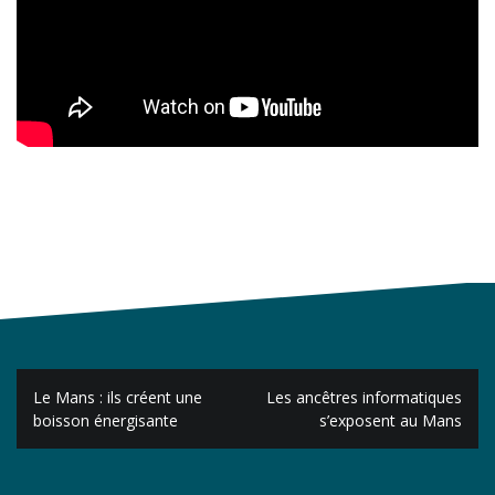
Navigation
Le Mans : ils créent une
Les ancêtres informatiques
de
boisson énergisante
s’exposent au Mans
l’article