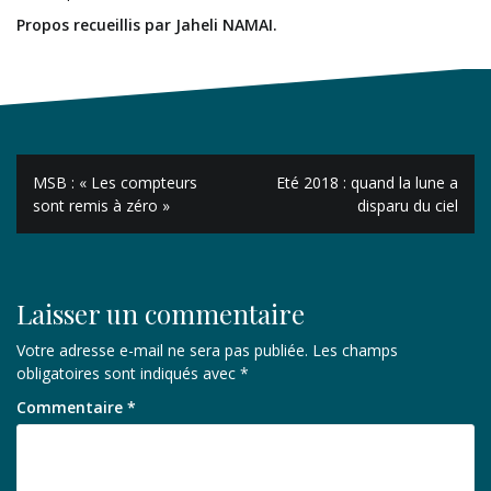
Propos recueillis par Jaheli NAMAI.
Navigation
MSB : « Les compteurs
Eté 2018 : quand la lune a
de
sont remis à zéro »
disparu du ciel
l’article
Laisser un commentaire
Votre adresse e-mail ne sera pas publiée.
Les champs
obligatoires sont indiqués avec
*
Commentaire
*