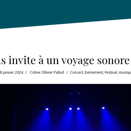
 invite à un voyage sonor
8 janvier 2024
Coline Ollivier Pallud
Concert
,
Evénement
,
Festival
,
musiqu