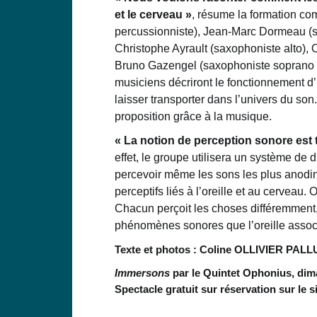
et le cerveau »
, résume la formation co
percussionniste), Jean-Marc Dormeau (sa
Christophe Ayrault (saxophoniste alto), Ol
Bruno Gazengel (saxophoniste soprano et 
musiciens décriront le fonctionnement d’u
laisser transporter dans l’univers du so
proposition grâce à la musique.
« La notion de perception sonore est 
effet, le groupe utilisera un système de 
percevoir même les sons les plus anodin
perceptifs liés à l’oreille et au cervea
Chacun perçoit les choses différemment, a
phénomènes sonores que l’oreille assoc
Texte et photos : Coline OLLIVIER PALL
Immersons
par le Quintet Ophonius, dima
Spectacle gratuit sur réservation sur le s