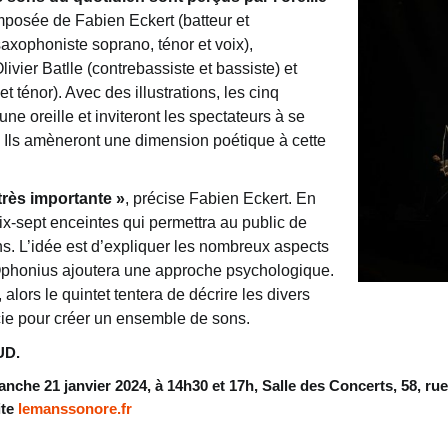
mposée de Fabien Eckert (batteur et
xophoniste soprano, ténor et voix),
ivier Batlle (contrebassiste et bassiste) et
ténor). Avec des illustrations, les cinq
ne oreille et inviteront les spectateurs à se
n. Ils amèneront une dimension poétique à cette
très importante »
, précise Fabien Eckert. En
dix-sept enceintes qui permettra au public de
s. L’idée est d’expliquer les nombreux aspects
u. Ophonius ajoutera une approche psychologique.
lors le quintet tentera de décrire les divers
ie pour créer un ensemble de sons.
UD.
nche 21 janvier 2024, à 14h30 et 17h, Salle des Concerts, 58, ru
ite
lemanssonore.fr