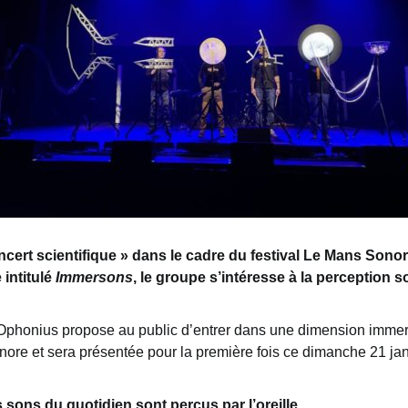
ert scientifique » dans le cadre du festival Le Mans Sonor
 intitulé
Immersons
, le groupe s’
intéresse
à la perception so
Ophonius propose au public d’entrer dans une dimension immers
re et sera présentée pour la première fois ce dimanche 21 jan
sons du quotidien sont perçus par l’oreille