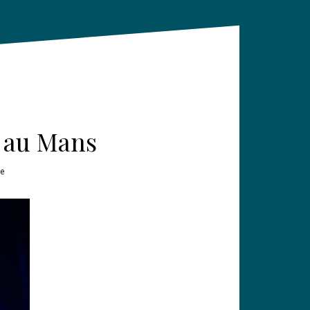
e au Mans
e