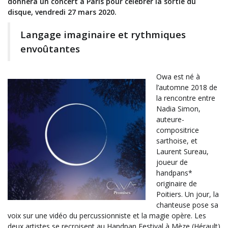
donnera un concert à Paris pour célébrer la sortie du
disque, vendredi 27 mars 2020.
Langage imaginaire et rythmiques
envoûtantes
Owa est né à
l’automne 2018 de
la rencontre entre
Nadia Simon,
auteure-
compositrice
sarthoise, et
Laurent Sureau,
joueur de
handpans*
originaire de
Poitiers. Un jour, la
chanteuse pose sa
voix sur une vidéo du percussionniste et la magie opère. Les
deux artistes se recroisent au Handpan Festival à Mèze (Hérault)