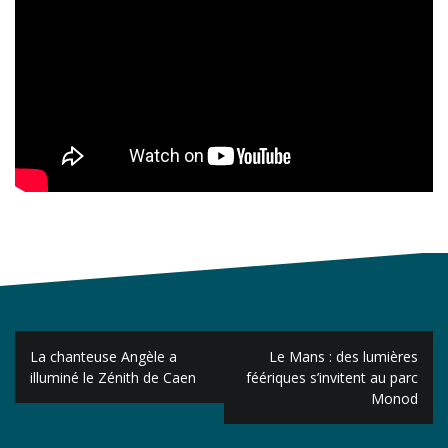
Navigation
La chanteuse Angèle a
Le Mans : des lumières
de
illuminé le Zénith de Caen
féériques s’invitent au parc
Monod
l’article