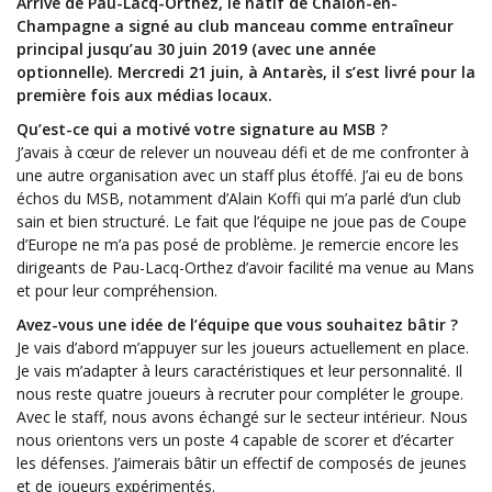
Arrivé de Pau-Lacq-Orthez, le natif de Chalon-en-
Champagne a signé au club manceau comme entraîneur
principal jusqu’au 30 juin 2019 (avec une année
optionnelle). Mercredi 21 juin, à Antarès, il s’est livré pour la
première fois aux médias locaux.
Qu’est-ce qui a motivé votre signature au MSB ?
J’avais à cœur de relever un nouveau défi et de me confronter à
une autre organisation avec un staff plus étoffé. J’ai eu de bons
échos du MSB, notamment d’Alain Koffi qui m’a parlé d’un club
sain et bien structuré. Le fait que l’équipe ne joue pas de Coupe
d’Europe ne m’a pas posé de problème. Je remercie encore les
dirigeants de Pau-Lacq-Orthez d’avoir facilité ma venue au Mans
et pour leur compréhension.
Avez-vous une idée de l’équipe que vous souhaitez bâtir ?
Je vais d’abord m’appuyer sur les joueurs actuellement en place.
Je vais m’adapter à leurs caractéristiques et leur personnalité. Il
nous reste quatre joueurs à recruter pour compléter le groupe.
Avec le staff, nous avons échangé sur le secteur intérieur. Nous
nous orientons vers un poste 4 capable de scorer et d’écarter
les défenses. J’aimerais bâtir un effectif de composés de jeunes
et de joueurs expérimentés.