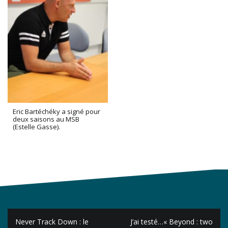
Eric Bartéchéky a signé pour
deux saisons au MSB
(Estelle Gasse).
Navigation
Never Track Down : le
J’ai testé…« Beyond : two