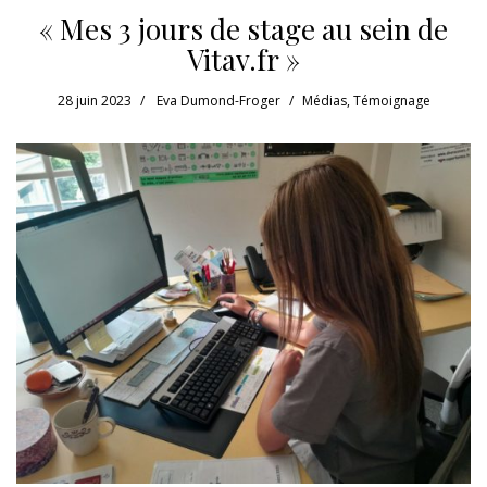
« Mes 3 jours de stage au sein de
Vitav.fr »
28 juin 2023
Eva Dumond-Froger
Médias
,
Témoignage