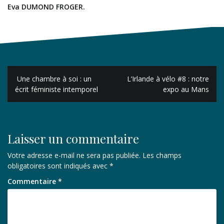
Eva DUMOND FROGER.
Navigation
Une chambre à soi : un
L’Irlande à vélo #8 : notre
de
écrit féministe intemporel
expo au Mans
l’article
Laisser un commentaire
Votre adresse e-mail ne sera pas publiée.
Les champs
obligatoires sont indiqués avec
*
Commentaire
*