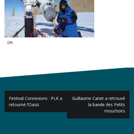
DR.
Navigation
Festival Connexions : PLK a
Guillaume Canet a retrouvé
de
retourné l’Oasis
la bande des Petits
mouchoirs
l’article