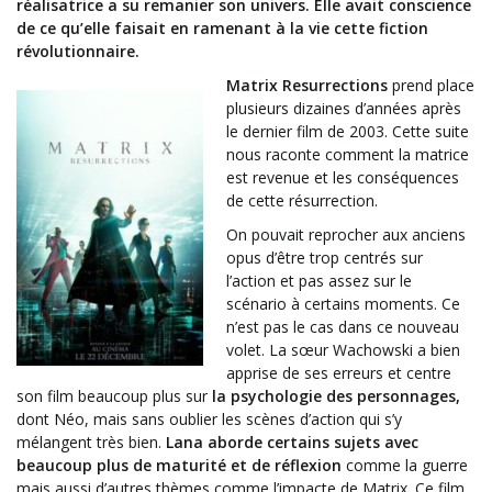
réalisatrice a su remanier son univers. Elle avait conscience
de ce qu’elle faisait en ramen
ant à la vie cet
te fiction
révolutionnaire.
Matrix Resurrections
prend place
plusieurs dizaines d’années après
le dernier film de 2003. Cette suite
nous raconte comment la matrice
est revenue et les conséquences
de cette résurrection.
On pouvait reprocher aux anciens
opus d’être trop centrés sur
l’action et pas assez sur le
scénario à certains moments. Ce
n’est pas le cas dans ce nouveau
volet. La sœur Wachowski a bien
apprise de ses erreurs et centre
son film beaucoup plus sur
la psychologie des personnages,
dont Néo, mais sans oublier les scènes d’action qui s’y
mélangent très bien.
Lana aborde certains sujets avec
beaucoup plus de maturité et de réflexion
comme la guerre
mais aussi d’autres thèmes comme l’impacte de Matrix. Ce film