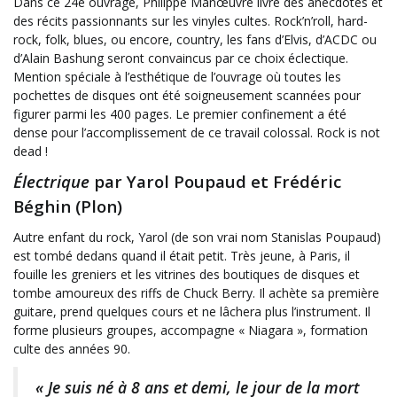
Dans ce 24e ouvrage, Philippe Manœuvre livre des anecdotes et
des récits passionnants sur les vinyles cultes. Rock’n’roll, hard-
rock, folk, blues, ou encore, country, les fans d’Elvis, d’ACDC ou
d’Alain Bashung seront convaincus par ce choix éclectique.
Mention spéciale à l’esthétique de l’ouvrage où toutes les
pochettes de disques ont été soigneusement scannées pour
figurer parmi les 400 pages. Le premier confinement a été
dense pour l’accomplissement de ce travail colossal. Rock is not
dead !
Électrique
par Yarol Poupaud et Frédéric
Béghin (Plon)
Autre enfant du rock, Yarol (de son vrai nom Stanislas Poupaud)
est tombé dedans quand il était petit. Très jeune, à Paris, il
fouille les greniers et les vitrines des boutiques de disques et
tombe amoureux des riffs de Chuck Berry. Il achète sa première
guitare, prend quelques cours et ne lâchera plus l’instrument. Il
forme plusieurs groupes, accompagne « Niagara », formation
culte des années 90.
« Je suis né à 8 ans et demi, le jour de la mort