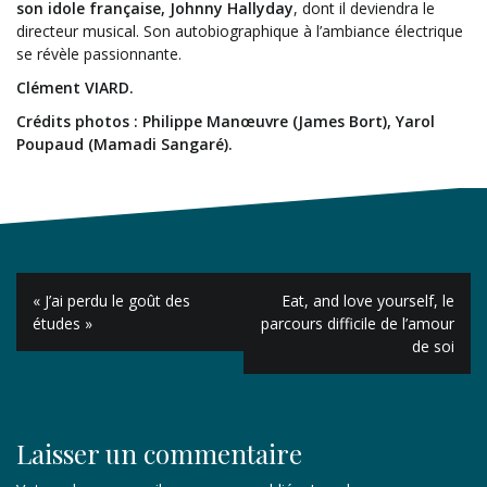
son idole française, Johnny Hallyday
, dont il deviendra le
directeur musical. Son autobiographique à l’ambiance électrique
se révèle passionnante.
Clément VIARD.
Crédits photos : Philippe Manœuvre (James Bort), Yarol
Poupaud (Mamadi Sangaré).
Navigation
« J’ai perdu le goût des
Eat, and love yourself, le
de
études »
parcours difficile de l’amour
de soi
l’article
Laisser un commentaire