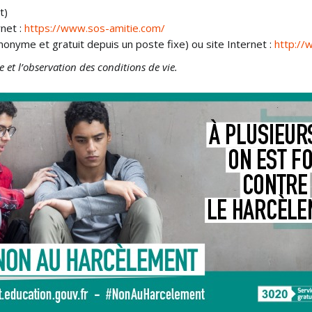
t)
net :
https://www.sos-amitie.com/
nyme et gratuit depuis un poste fixe) ou site Internet :
http://
et l’observation des conditions de vie.