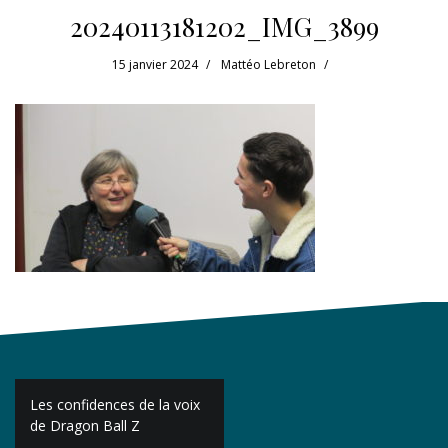
20240113181202_IMG_3899
15 janvier 2024
Mattéo Lebreton
Navigation
Les confidences de la voix
de
de Dragon Ball Z