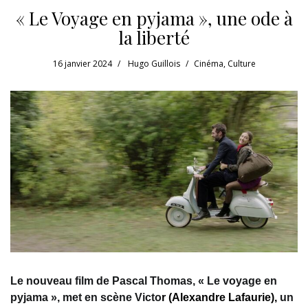
« Le Voyage en pyjama », une ode à
la liberté
16 janvier 2024
Hugo Guillois
Cinéma
,
Culture
Le nouveau film de Pascal Thomas, « Le voyage en
pyjama », met en scène Victo
r
(Alexandre Lafaurie)
,
un