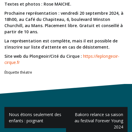
Textes et photos : Rose MAICHE.
Prochaine représentation : vendredi 20 septembre 2024, à
18h00, au Café du Chapiteau, 6, boulevard Winston
Churchill, au Mans. Placement libre.
Gratuit et c
onseillé à
partir de 10 ans.
La représentation est complète, mais il est possible de
s’inscrire sur liste d’attente en cas de désistement.
Site web du Plongeoir/Cité du Cirque :
https://leplongeoir-
cirque.fr
Étiquette
théatre
Navigation
Nous étions seulement des
Bakoro relance sa saison
de
enfants : poignant
au festival Forever Young
2024
l’article