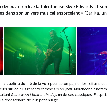
n découvrir en live la talentueuse Skye Edwards et so
és dans son univers musical ensorcelant »
(Carlita, un
 le public a donné de la voix
pour accompagner les refrains d
hœurs sur de plus récents comme
Oh oh yeah
. Morcheeba a notamm
exaltant
Rome wasn’t built in the day
, un de ses classiques. En quit
l à redescendre de leur petit nuage.