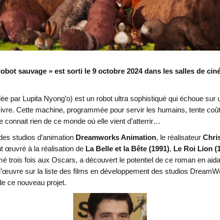
bot sauvage » est sorti le 9 octobre 2024 dans les salles de cin
 par Lupita Nyong’o) est un robot ultra sophistiqué qui échoue sur un
vre. Cette machine, programmée pour servir les humains, tente coût
 ne connait rien de ce monde où elle vient d’atterrir…
des studios d’animation
Dreamworks Animation
, le réalisateur
Chri
t œuvré à la réalisation de
La Belle et la Bête
(1991)
,
Le Roi Lion
(
é trois fois aux Oscars, a découvert le potentiel de ce roman en aida
l’œuvre sur la liste des films en développement des studios DreamW
n de ce nouveau projet.