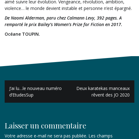
aimé suivre leur évolution. Vengeance, révolution, ambition,
violence… le monde devient instable et personne n’est épargné.
De Naomi Alderman, paru chez Calmann Levy, 392 pages. A
remporté le prix Bailey’s Women’s Prize for Fiction en 2017.
Océane TOUPIN.
Navigation
J’ai lu…le nouveau numéro
Deux karatekas manceaux
de
d’EtudesSup
rêvent des JO 2020
l’article
Laisser un commentaire
Votre adresse e-mail ne sera pas publiée.
Les champs