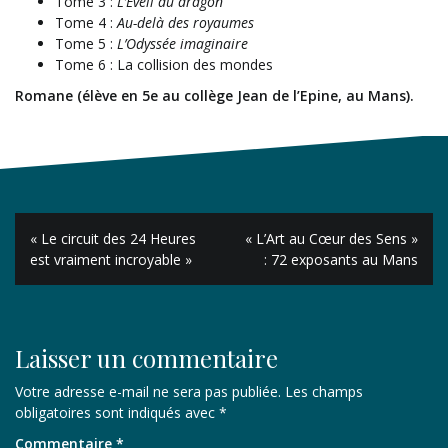
Tome 3 :
L’Éveil du dragon
Tome 4 :
Au-delà des royaumes
Tome 5 :
L’Odyssée imaginaire
Tome 6 : La collision des mondes
Romane (élève en 5e au collège Jean de l’Epine, au Mans).
Navigation
« Le circuit des 24 Heures
« L’Art au Cœur des Sens »
de
est vraiment incroyable »
: 72 exposants au Mans
l’article
Laisser un commentaire
Votre adresse e-mail ne sera pas publiée.
Les champs
obligatoires sont indiqués avec
*
Commentaire
*