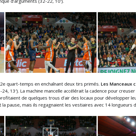
nque d’arguments (32-22, 10′).
du 2e quart-temps en enchaînant deux tirs primés.
Les Manceaux cr
-24, 13′). La machine mancelle accélérait la cadence pour creuser 
rofitaient de quelques trous d’air des locaux pour développer leur
 la pause, mais ils regagnaient les vestiaires avec 14 longueurs d