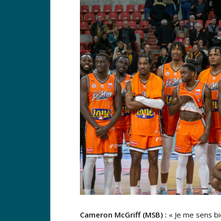
Cameron McGriff (MSB) :
« Je me sens bie