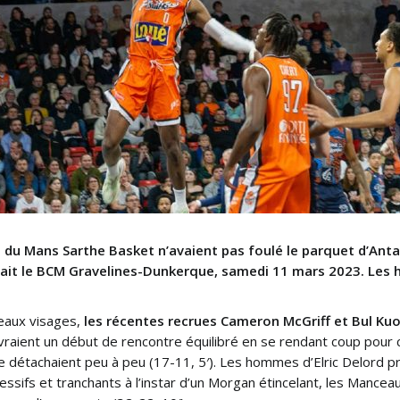
s du Mans Sarthe Basket n’avaient pas foulé le parquet d’Anta
evait le BCM Gravelines-Dunkerque, samedi 11 mars 2023. Les
veaux visages,
les récentes recrues Cameron McGriff et Bul Kuol
ivraient un début de rencontre équilibré en se rendant coup pour co
se détachaient peu à peu (17-11, 5′). Les hommes d’Elric Delord p
essifs et tranchants à l’instar d’un Morgan étincelant, les Mancea