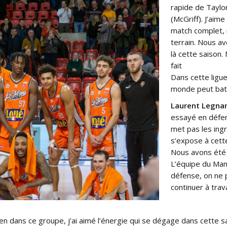
rapide de Taylor
(McGriff). J’aime
match complet, 
terrain. Nous a
là cette saison.
fait
Dans cette ligue,
monde peut batt
Laurent Legnam
essayé en défen
met pas les ingr
s’expose à cette
Nous avons été 
L’équipe du Man
défense, on ne 
continuer à trav
n dans ce groupe, j’ai aimé l’énergie qui se dégage dans cette sall