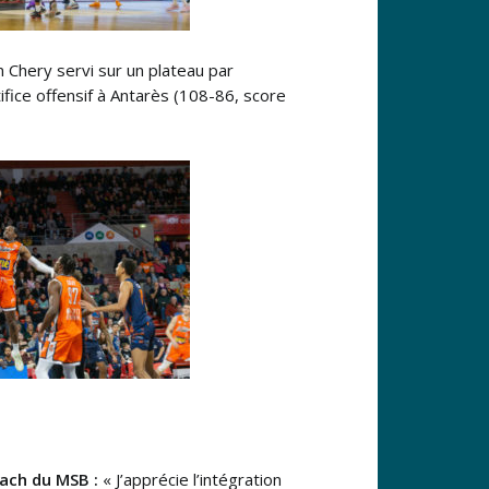
n Chery servi sur un plateau par
ifice offensif à Antarès (108-86, score
oach du MSB :
« J’apprécie l’intégration