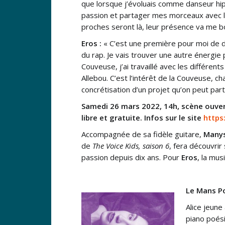
que lorsque j’évoluais comme danseur hi
passion et partager mes morceaux avec le
proches seront là, leur présence va me b
Eros :
« C’est une première pour moi de d
du rap. Je vais trouver une autre énergie p
Couveuse, j’ai travaillé avec les différe
Allebou. C’est l’intérêt de la Couveuse, c
concrétisation d’un projet qu’on peut part
Samedi 26 mars 2022, 14h, scène ouver
libre et gratuite. Infos sur le site
https
Accompagnée de sa fidèle guitare,
Many
de
The Voice Kids, saison 6
, fera découvrir
passion depuis dix ans. Pour
Eros
, la mus
Le Mans Po
Alice jeune
piano poési