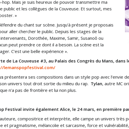
p-hop. Mais je suis heureux de pouvoir transmettre ma
 public et les collègues de la Couveuse. Et surtout, mes
ooster. »
éfendre du chant sur scène. Jusqu’à présent je proposais
our aller chercher le public. Depuis les stages de la
nts intervenants, Dorothée, Maxime, Samir, Susanoô ou
hacun peut prendre ce dont il a besoin. La scène est la
ager. C’est une belle expérience ».
te de La Couveuse #3, au Palais des Congrès du Mans, dans le
://lemanspopfestival.com/
ss
présentera ses compositions dans un style pop avec l’envie de 
 son univers tout droit sortie du milieu du rap.
Tylan
, autre MC or
ique n’a pas de frontière et lui non plus.
p Festival invite également Alice, le 24 mars, en première pa
 auteure, compositrice et interprète, elle campe un univers très 
e et pragmatisme, mélancolie et sarcasme, force et vulnérabilité,