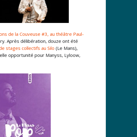
ons de la Couveuse #3, au théâtre Paul-
jury. Après délibération, douze ont été
e stages collectifs au Silo
(Le Mans),
belle opportunité pour Manyss, Lyloow,